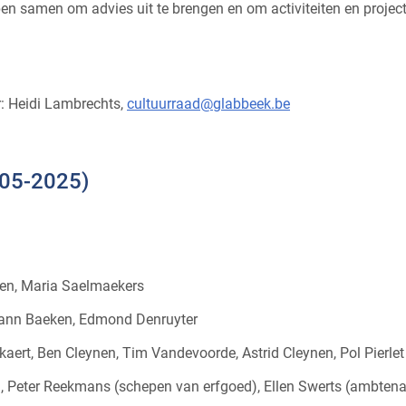
pen samen om advies uit te brengen en om activiteiten en projec
er: Heidi Lambrechts,
cultuurraad@glabbeek.be
-05-2025)
gen, Maria Saelmaekers
ann Baeken, Edmond Denruyter
ckaert, Ben Cleynen, Tim Vandevoorde, Astrid Cleynen, Pol Pierlet
, Peter Reekmans (schepen van erfgoed), Ellen Swerts (ambtena