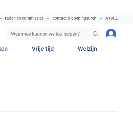
raden en commissies
contact & openingsuren
A tot Z
Waarmee
Aanmelde
ZOEKEN
kunnen
we
ken
Vrije tijd
Welzijn
jou
helpen?