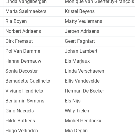
Linda Vangilbergen
Monique Van Geerteruy-François
Maria Saelmaekers
Kristel Beyens
Ria Boyen
Matty Veulemans
Norbert Adriaens
Jeroen Adriaens
Dirk Fremaut
Geert Fagniart
Pol Van Damme
Johan Lambert
Hanna Dermauw
Els Marjaux
Sonia Decoster
Linda Verschaeren
Bernadette Guelinckx
Ellis Vandevelde
Viviane Hendrickx
Herman De Becker
Benjamin Symons
Els Nijs
Gino Naegels
Willy Tielen
Hilde Buttiens
Michel Hendrickx
Hugo Verlinden
Mia Deglin