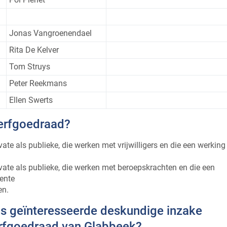
Jonas Vangroenendael
Rita De Kelver
Tom Struys
Peter Reekmans
Ellen Swerts
 erfgoedraad?
vate als publieke, die werken met vrijwilligers en die een werking
ivate als publieke, die werken met beroepskrachten en die een
ente
en.
f als geïnteresseerde deskundige inzake
 erfgoedraad van Glabbeek?