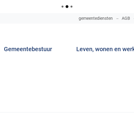
NAAR
gemeentediensten
AGB
INHOUD
Gemeentebestuur
Leven, wonen en wer