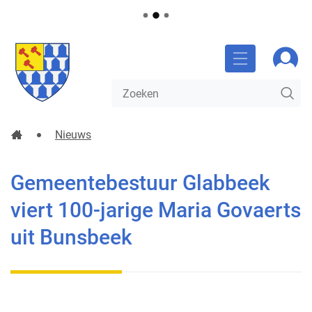
NAAR
Gemeente
Aanm
INHOUD
Glabbeek
MENU
Waarmee
ZO
kunnen
we
jou
Startpagina
Nieuws
helpen?
Gemeentebestuur Glabbeek viert 100-jarige Maria Gova
Gemeentebestuur Glabbeek
viert 100-jarige Maria Govaerts
uit Bunsbeek