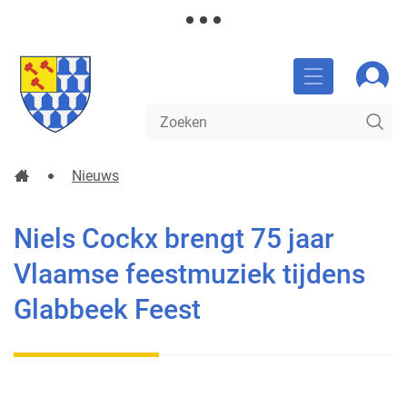
NAAR
Gemeente
Aanm
INHOUD
Glabbeek
MENU
Waarmee
ZO
kunnen
we
jou
Startpagina
Nieuws
helpen?
Niels Cockx brengt 75 jaar Vlaamse feestmuziek tijden
Niels Cockx brengt 75 jaar
Vlaamse feestmuziek tijdens
Glabbeek Feest