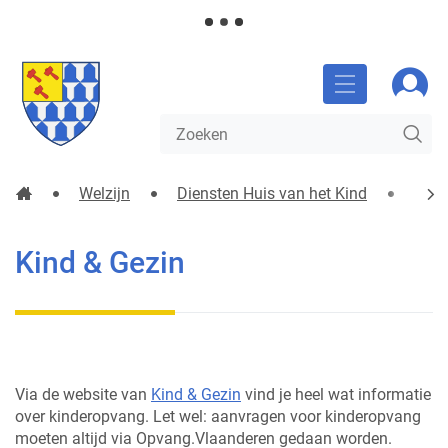
NAAR
Gemeente
Aanm
INHOUD
Glabbeek
MENU
Waarmee
ZO
kunnen
we
jou
Startpagina
Welzijn
Diensten Huis van het Kind
Kraa
helpen?
SC
Kind & Gezin
Kind & Gezin
NA
LIN
Via de website van
Kind & Gezin
vind je heel wat informatie
over kinderopvang. Let wel: aanvragen voor kinderopvang
moeten altijd via Opvang.Vlaanderen gedaan worden.