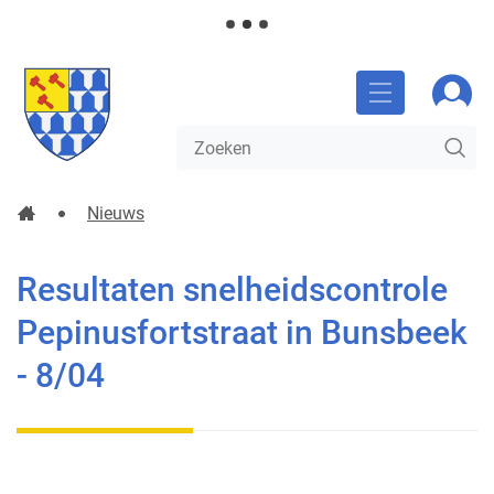
NAAR
Gemeente
Aanm
INHOUD
Glabbeek
MENU
Waarmee
ZO
kunnen
we
jou
Startpagina
Nieuws
helpen?
Resultaten snelheidscontrole Pepinusfortstraat in Buns
Resultaten snelheidscontrole
Pepinusfortstraat in Bunsbeek
- 8/04