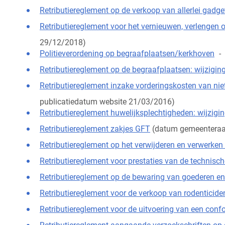
Retributiereglement op de verkoop van allerlei gadg
Retributiereglement voor het vernieuwen, verlengen 
29/12/2018)
Politieverordening op begraafplaatsen/kerkhoven
-
Retributiereglement op de begraafplaatsen: wijzigin
Retributiereglement inzake vorderingskosten van ni
publicatiedatum website 21/03/2016)
Retributiereglement huwelijksplechtigheden: wijzigi
Retributiereglement zakjes GFT
(datum gemeenteraa
Retributiereglement op het verwijderen en verwerken 
Retributiereglement voor prestaties van de technisch
Retributiereglement op de bewaring van goederen en
Retributiereglement voor de verkoop van rodenticid
Retributiereglement voor de uitvoering van een conf