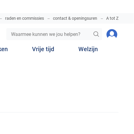
raden en commissies
contact & openingsuren
A tot Z
Waarmee
Aanmelde
ZOEKEN
kunnen
we
ken
Vrije tijd
Welzijn
jou
helpen?