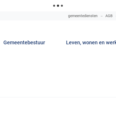
NAAR
gemeentediensten
AGB
INHOUD
Gemeentebestuur
Leven, wonen en wer