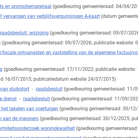
ets en promotiemateriaal
(goedkeuring gemeenteraad: 04/04/2019
of vervangen van verblijfsvergunningen A-kaart
(datum gemeente
raadsbesluit: wijziging
(goedkeuring gemeenteraad: 09/07/2026;
g
(goedkeuring gemeenteraad: 09/07/2026; publicatie website: 
et-fiscale ontvangsten en vaststelling van de algemene factuur
ng
(goedkeuring gemeenteraad: 17/11/2022; publicatie website:
d 16/07/2015; publicatiedatum website 24/07/2015)
van sluikstort
-
raadsbesluit
(goedkeuring gemeenteraad: 11/09
e dienst
-
raadsbesluit
(goedkeuring gemeenteraad: 11/09/2025
 het takelen van voertuigen
(goedkeuring gemeenteraad: 30/12/2
en aan de inwoners
(goedkeuring gemeenteraad: 30/12/2025; pub
ormiteitsonderzoek woningkwaliteit
(goedkeuring gemeenteraad: 