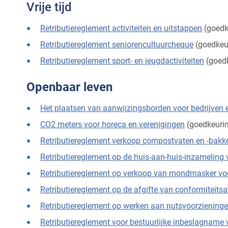
Vrije tijd
Retributiereglement activiteiten en uitstappen
(goedk
Retributiereglement seniorencultuurcheque
(goedkeu
Retributiereglement sport- en jeugdactiviteiten
(goedk
Openbaar leven
Het plaatsen van aanwijzingsborden voor bedrijven 
CO2 meters voor horeca en verenigingen
(goedkeurin
Retributiereglement verkoop compostvaten en -bakk
Retributiereglement op de huis-aan-huis-inzameling
Retributiereglement op verkoop van mondmasker voor
Retributiereglement op de afgifte van conformiteitsa
Retributiereglement op werken aan nutsvoorziening
Retributiereglement voor bestuurlijke inbeslagname 