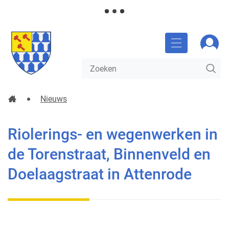
NAAR
Gemeente
Aanm
INHOUD
Glabbeek
MENU
Waarmee
ZO
kunnen
we
jou
Startpagina
Nieuws
helpen?
Riolerings- en wegenwerken in de Torenstraat, Binnenve
Riolerings- en wegenwerken in
de Torenstraat, Binnenveld en
Doelaagstraat in Attenrode