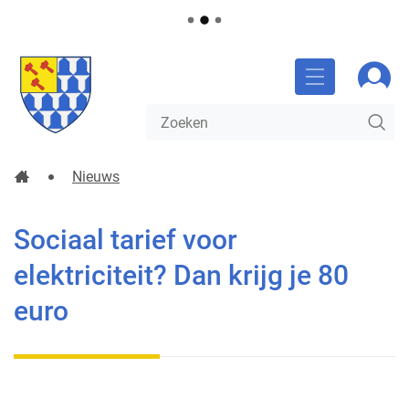
NAAR
Gemeente
Aanm
INHOUD
Glabbeek
MENU
Waarmee
ZO
kunnen
we
jou
Startpagina
Nieuws
helpen?
Sociaal tarief voor elektriciteit? Dan krijg je 80 euro
Sociaal tarief voor
elektriciteit? Dan krijg je 80
euro