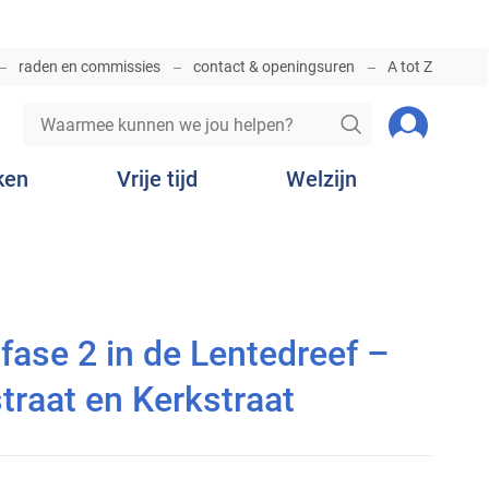
raden en commissies
contact & openingsuren
A tot Z
Waarmee
Aanmelde
ZOEKEN
kunnen
we
ken
Vrije tijd
Welzijn
jou
helpen?
an de Lentedreef, Bergeveldstraat en Kerkstraat
ase 2 in de Lentedreef –
traat en Kerkstraat