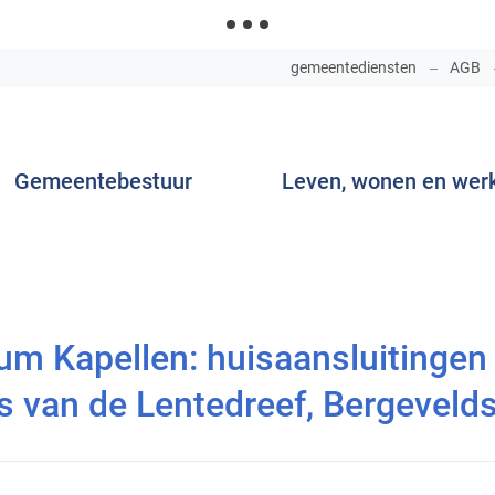
NAAR
gemeentediensten
AGB
INHOUD
Gemeentebestuur
Leven, wonen en wer
tingen fase 2 in de Lentedreef – informatie voor de bewoners v
 Kapellen: huisaansluitingen f
 van de Lentedreef, Bergevelds